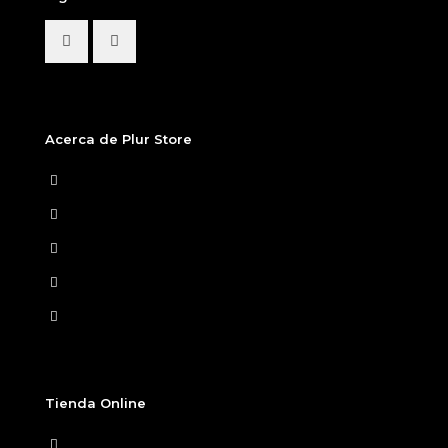
Acerca de Plur Store
Home
Nosotros
Tiendas Físicas
Preguntas Frecuentes
Términos y condiciones
Tienda Online
Ver Carrito