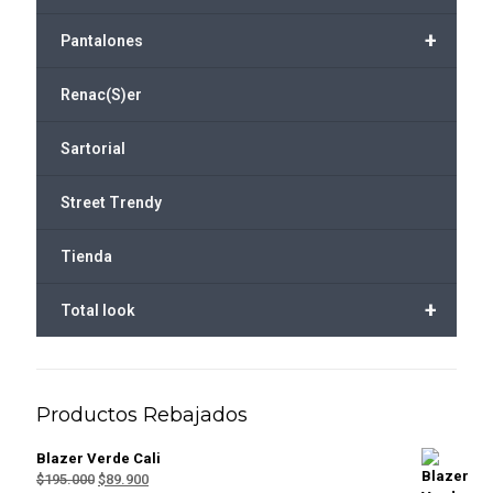
+
Pantalones
Renac(S)er
Sartorial
Street Trendy
Tienda
+
Total look
Productos Rebajados
Blazer Verde Cali
El
El
$
195.000
$
89.900