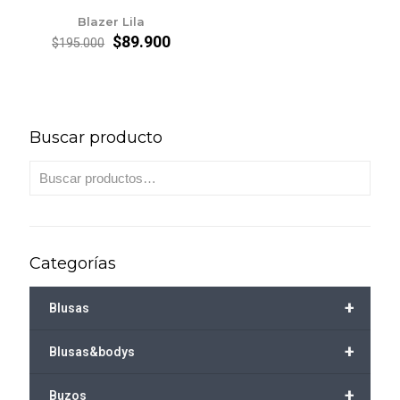
Blazer Lila
El
El
$
89.900
$
195.000
precio
precio
original
actual
era:
es:
$195.000.
$89.900.
Buscar producto
Categorías
+
Blusas
+
Blusas&bodys
+
Buzos