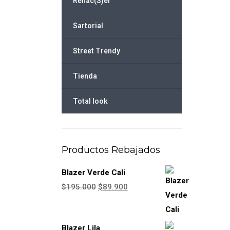
Renac(S)er
Sartorial
Street Trendy
Tienda
Total look
Productos Rebajados
Blazer Verde Cali
El
El
$
195.000
$
89.900
precio
precio
original
actual
Blazer Lila
era:
es: