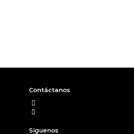
Contáctanos
+57 312 408 2158
contacto@plur-store.com
Síguenos