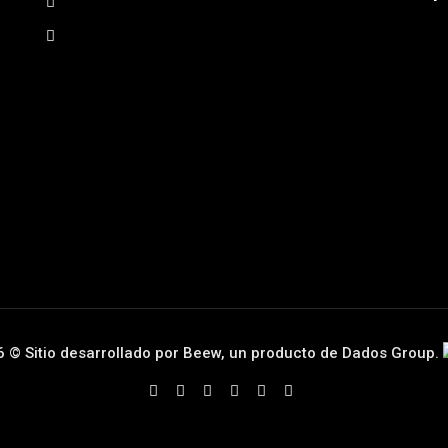
Preguntas Frecuentes
Términos y condiciones
6
©
Sitio desarrollado por Beew, un producto de Dados Group.