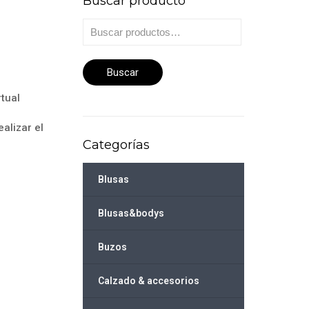
Buscar producto
Buscar
por:
Buscar
rtual
alizar el
Categorías
Blusas
Blusas&bodys
Buzos
Calzado & accesorios