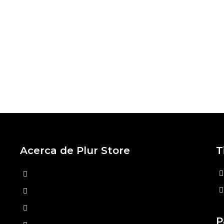
Acerca de Plur Store
T
Home
Nosotros
Tiendas Físicas
P