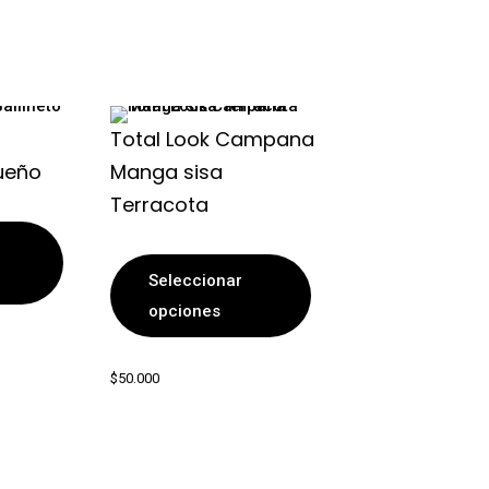
Total Look Campana
ueño
Manga sisa
Terracota
Este
producto
Este
tiene
Seleccionar
producto
múltiples
opciones
tiene
variantes.
múltiples
Las
variantes.
io
$
50.000
opciones
Las
al
se
opciones
pueden
se
900.