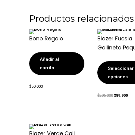
Productos relacionados
Bono Regalo
Blazer Fucsia
Gallineto Peq
Añadir al
carrito
Seleccionar
opciones
$
50.000
El
El
$
205.000
$
89.900
precio
prec
original
actu
era:
es:
$205.000.
$89.
Blazer Verde Cali