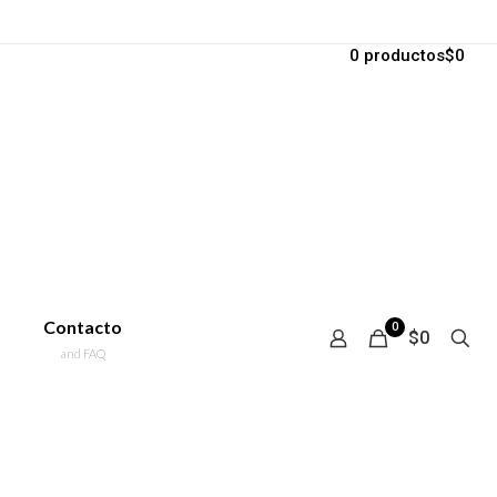
0 productos
$0
Contacto
0
$0
and FAQ