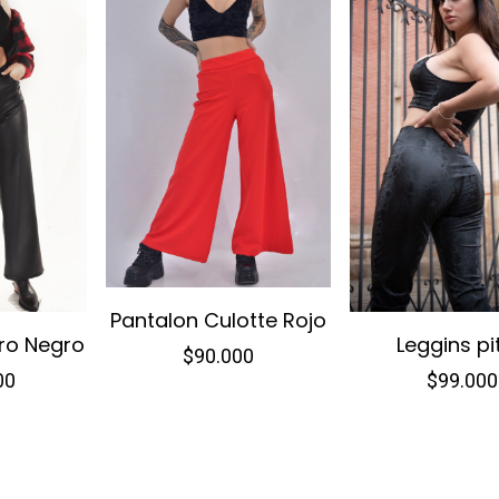
Pantalon Culotte Rojo
ro Negro
Leggins pi
$
90.000
Este
00
$
99.000
e
Este
producto
oducto
prod
tiene
ne
tien
múltiples
tiples
múlt
variantes.