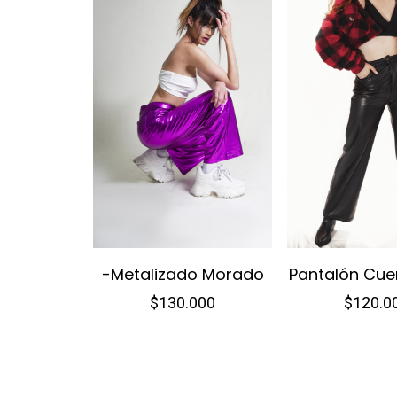
-Metalizado Morado
Pantalón Cue
$
130.000
$
120.0
Este
Est
producto
pr
tiene
tie
múltiples
múl