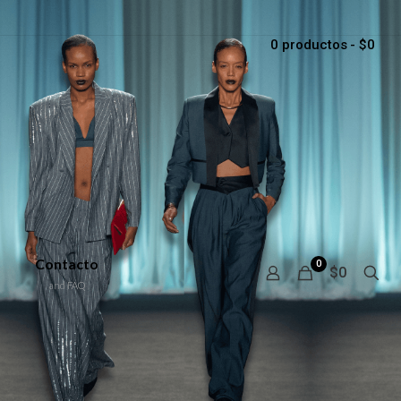
0 productos
$0
Contacto
0
$0
and FAQ