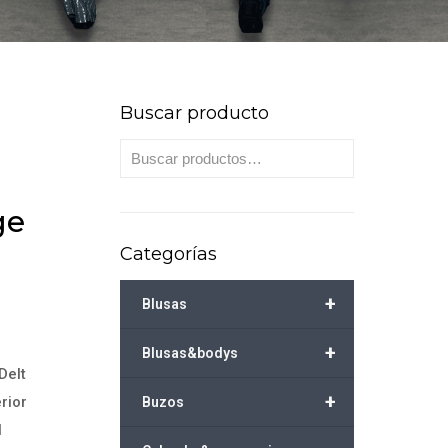
Buscar producto
ge
Categorías
+
Blusas
+
Blusas&bodys
Delt
+
rior
Buzos
l