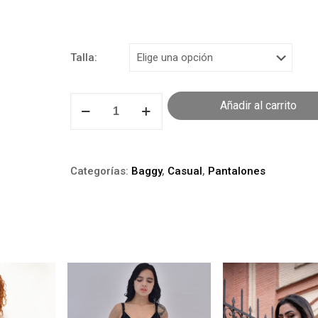
Talla:
Pantalón
Añadir al carrito
Baggy
Beige
cantidad
Categorías:
Baggy
,
Casual
,
Pantalones