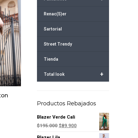
Renac(S)er
Sartorial
Street Trendy
Tienda
+
Total look
ton
Productos Rebajados
ucto
Blazer Verde Cali
e
El
El
$
195.000
$
89.900
iples
precio
precio
Blazer Lila