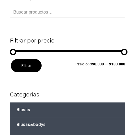
Filtrar por precio
Precio
Precio
Precio:
$90.000
—
$180.000
Filtrar
mínimo
máximo
Categorías
Blusas
Blusas&bodys