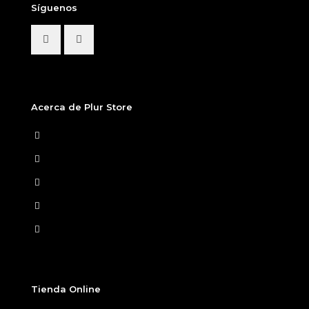
Síguenos
Acerca de Plur Store
Home
Nosotros
Tiendas Físicas
Preguntas Frecuentes
Términos y condiciones
Tienda Online