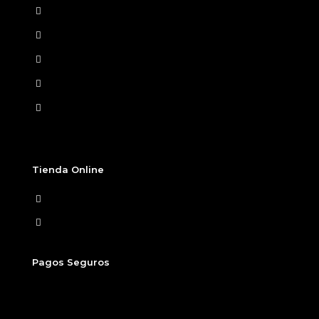
Home
Nosotros
Tiendas Físicas
Preguntas Frecuentes
Términos y condiciones
Tienda Online
Ver Carrito
Finalizar compra
Pagos Seguros