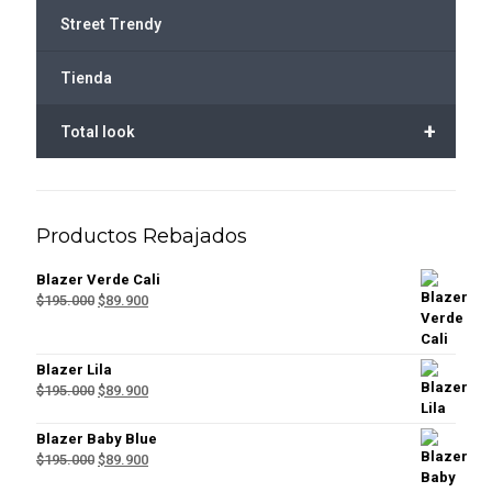
Street Trendy
Tienda
+
Total look
Productos Rebajados
Blazer Verde Cali
El
El
$
195.000
$
89.900
precio
precio
original
actual
era:
es:
Blazer Lila
$195.000.
$89.900.
El
El
$
195.000
$
89.900
precio
precio
original
actual
Blazer Baby Blue
era:
es:
El
El
$
195.000
$
89.900
$195.000.
$89.900.
precio
precio