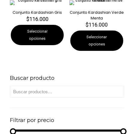
se
se
pueden
pueden
Conjunto Kardashian Gris
Conjunto Kardashian Verde
elegir
elegir
Menta
$
116.000
Este
en
en
$
116.000
producto
Este
la
la
tiene
producto
Seleccionar
página
página
múltiples
tiene
Seleccionar
opciones
de
de
variantes.
múltiples
opciones
producto
producto
Las
variantes.
opciones
Las
se
opciones
pueden
se
elegir
pueden
en
elegir
Buscar producto
la
en
página
la
de
página
producto
de
producto
Filtrar por precio