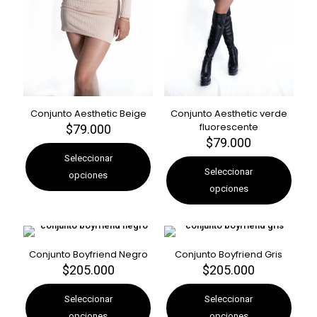
Conjunto Aesthetic Beige
Conjunto Aesthetic verde
fluorescente
$
79.000
Este
$
79.000
producto
Este
tiene
producto
Seleccionar
múltiples
tiene
Seleccionar
opciones
variantes.
múltiples
opciones
Las
variantes.
opciones
Las
se
opciones
pueden
se
elegir
pueden
Conjunto Boyfriend Negro
Conjunto Boyfriend Gris
en
elegir
$
205.000
$
205.000
Este
Este
la
en
producto
producto
página
la
tiene
tiene
Seleccionar
Seleccionar
de
página
múltiples
múltiples
opciones
opciones
producto
de