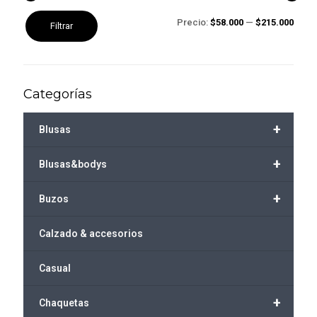
Precio
Precio
Precio:
$58.000
—
$215.000
Filtrar
mínimo
máximo
Categorías
+
Blusas
+
Blusas&bodys
+
Buzos
Calzado & accesorios
Casual
+
Chaquetas