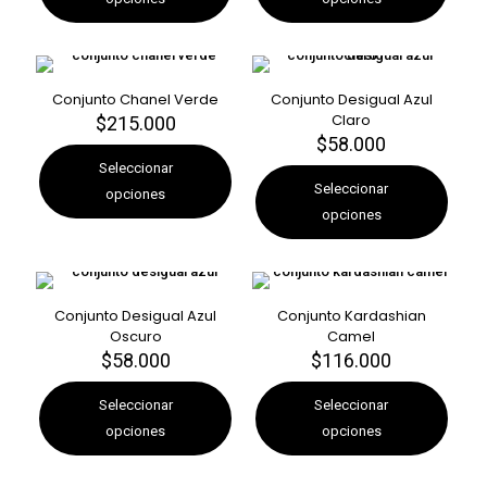
variantes.
variantes.
producto
Las
Las
opciones
opciones
se
se
pueden
pueden
Conjunto Chanel Verde
Conjunto Desigual Azul
elegir
elegir
Claro
$
215.000
Este
en
en
$
58.000
producto
Este
la
la
tiene
producto
Seleccionar
página
página
múltiples
tiene
Seleccionar
opciones
de
de
variantes.
múltiples
opciones
producto
producto
Las
variantes.
opciones
Las
se
opciones
pueden
se
elegir
pueden
Conjunto Desigual Azul
Conjunto Kardashian
en
elegir
Oscuro
Camel
la
en
$
58.000
$
116.000
Este
Este
página
la
producto
producto
de
página
tiene
tiene
Seleccionar
Seleccionar
producto
de
múltiples
múltiples
opciones
opciones
producto
variantes.
variantes.
Las
Las
opciones
opciones