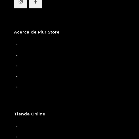
Acerca de Plur Store
Home
Nosotros
Tiendas Físicas
Preguntas Frecuentes
Términos y condiciones
Tienda Online
Ver Carrito
Finalizar compra