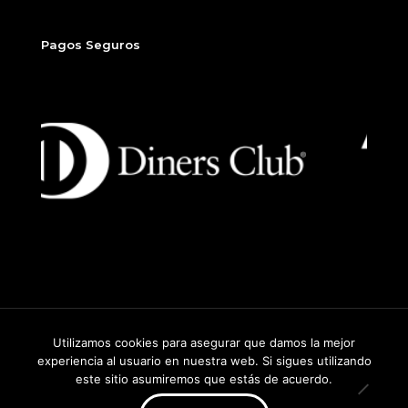
Pagos Seguros
Utilizamos cookies para asegurar que damos la mejor
2026
©
Sitio desarrollado por Beew, un producto de Dados
experiencia al usuario en nuestra web. Si sigues utilizando
Group.
este sitio asumiremos que estás de acuerdo.