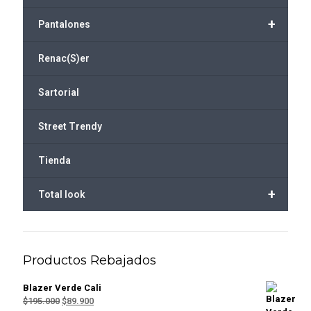
+
Pantalones
Renac(S)er
Sartorial
Street Trendy
Tienda
+
Total look
Productos Rebajados
Blazer Verde Cali
El
El
$
195.000
$
89.900