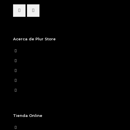
Acerca de Plur Store
Home
Nosotros
Tiendas Físicas
Preguntas Frecuentes
Términos y condiciones
Tienda Online
Ver Carrito