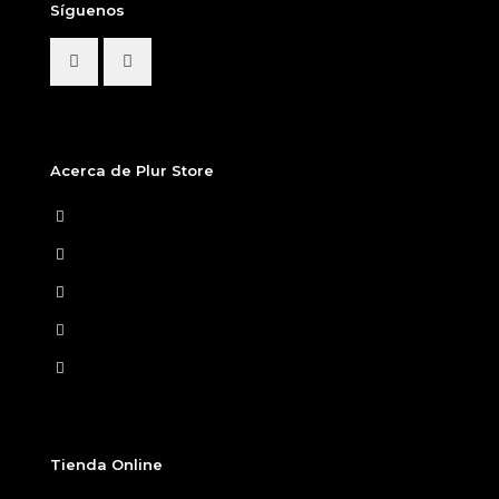
Síguenos
Acerca de Plur Store
Home
Nosotros
Tiendas Físicas
Preguntas Frecuentes
Términos y condiciones
Tienda Online