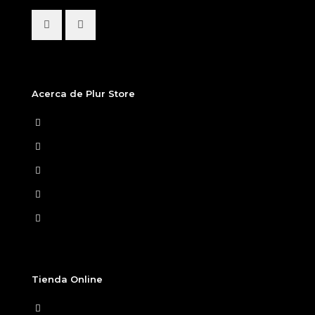
Acerca de Plur Store
Home
Nosotros
Tiendas Físicas
Preguntas Frecuentes
Términos y condiciones
Tienda Online
Ver Carrito