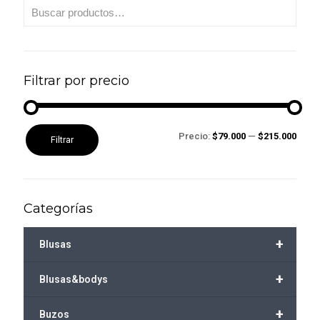
Filtrar por precio
Precio
Precio
Precio:
$79.000
—
$215.000
Filtrar
mínimo
máximo
Categorías
+
Blusas
+
Blusas&bodys
+
Buzos