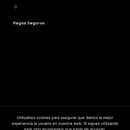
Finalizar compra
Pagos Seguros
Utilizamos cookies para asegurar que damos la mejor
2026
©
Sitio desarrollado por Beew, un producto de Dados
experiencia al usuario en nuestra web. Si sigues utilizando
Group.
este sitio asumiremos que estás de acuerdo.