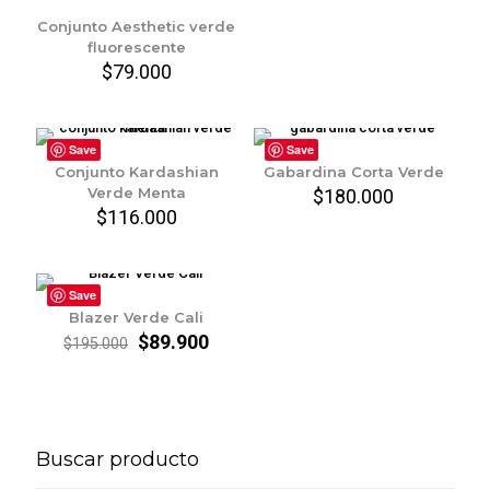
Conjunto Aesthetic verde
fluorescente
$
79.000
Save
Save
Conjunto Kardashian
Gabardina Corta Verde
Verde Menta
$
180.000
$
116.000
Save
Blazer Verde Cali
El
El
$
89.900
$
195.000
precio
precio
original
actual
era:
es:
$195.000.
$89.900.
Buscar producto