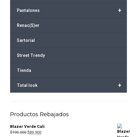
+
Pantalones
Renac(S)er
Sartorial
Street Trendy
Tienda
+
Total look
Productos Rebajados
Blazer Verde Cali
El
El
$
195.000
$
89.900