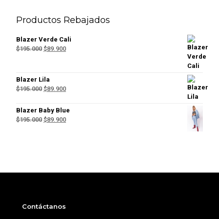
Productos Rebajados
Blazer Verde Cali
El
El
$
195.000
$
89.900
precio
precio
original
actual
era:
es:
Blazer Lila
$195.000.
$89.900.
El
El
$
195.000
$
89.900
precio
precio
original
actual
Blazer Baby Blue
era:
es:
El
El
$
195.000
$
89.900
$195.000.
$89.900.
precio
precio
original
actual
era:
es:
$195.000.
$89.900.
Contáctanos