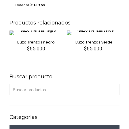
Categoría:
Buzos
Productos relacionados
Buzo Trenzas negro
-Buzo Trenzas verde
$
65.000
$
65.000
Este
Este
producto
producto
tiene
tiene
múltiples
múltiples
variantes.
variantes.
Buscar producto
Las
Las
opciones
opciones
se
se
pueden
pueden
elegir
elegir
en
en
la
la
página
página
Categorías
de
de
producto
producto