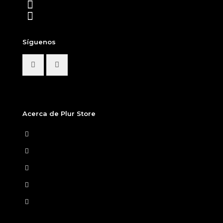
+57 312 408 2158
contacto@plur-store.com
Síguenos
Acerca de Plur Store
Home
Nosotros
Tiendas Físicas
Preguntas Frecuentes
Términos y condiciones