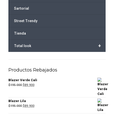
Sartorial
Street Trendy
Tienda
+
Total look
Productos Rebajados
Blazer Verde Cali
El
El
$
195.000
$
89.900
precio
precio
original
actual
era:
es:
Blazer Lila
$195.000.
$89.900.
El
El
$
195.000
$
89.900
precio
precio