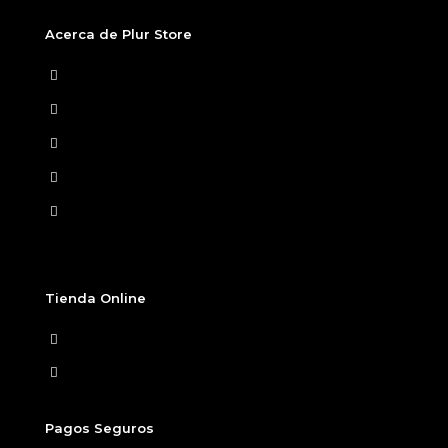
Acerca de Plur Store
Home
Nosotros
Tiendas Físicas
Preguntas Frecuentes
Términos y condiciones
Tienda Online
Ver Carrito
Finalizar compra
Pagos Seguros