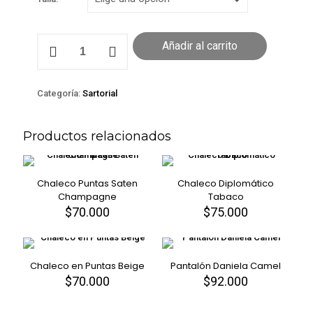
Chaleco
Añadir al carrito
Puntas
Saten
Negro
cantidad
Categoría:
Sartorial
Productos relacionados
Chaleco Puntas Saten
Chaleco Diplomático
Champagne
Tabaco
$
70.000
$
75.000
Este
Este
producto
producto
tiene
tiene
múltiples
múltiples
Chaleco en Puntas Beige
variantes.
Pantalón Daniela Camel
variantes.
Las
Las
$
70.000
$
92.000
Este
Este
opciones
opciones
producto
producto
se
se
tiene
tiene