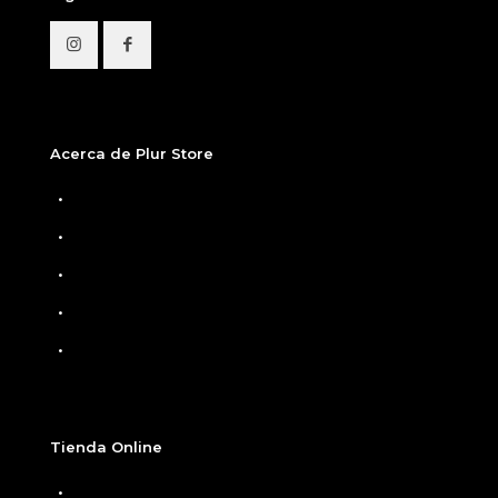
Acerca de Plur Store
Home
Nosotros
Tiendas Físicas
Preguntas Frecuentes
Términos y condiciones
Tienda Online
Ver Carrito